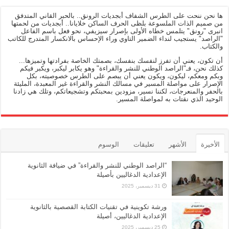
ها نحن ننحت على الطرس الشفاف أبجديات الرونق.. بالحبر القاني المتدفق
من صميم الذات الملسوعة بلظى الحرف الساكن خلايانا.. أبجديات من لحمتها
انبرى "رونق" يتلمس خطاه الأولى بإصرار سيزيفي، نحو فعل باسم الفاعل
"الراصد" يستجيب لنداء الضمير التاوي وراء الإحساس بالانكسار المتدرج للكاتب
والكتاب.
أن تكون، يعني أن تفرز لنفسك بنفسك، بصمتك الخاصة بفرادتها وتميزها...
كذلك نحن، فـ"الراصد الوطني للنشر والقراءة" وهو يكابر ليكبر، ويكبر فيكم
وبكم ومعكم، ليكون، ويكون يعني أن يبصم على الطرس خصوصيته، بكل
الإصرار على مواصلة المسير في مسالك النشر والقراءة غير المعبدة، المليئة
بالحفر والمنعرجات، لكننا نسير، مزودين بمحبتكم وتشجيعاتكم، وتلك هي زادنا
الوحيد الذي نقتات به لمواصلة المسير.
الأخيرة
الأشهر
تعليقات
الوسوم
“الراصد الوطني للنشر والقراءة” في ضيافة الثانوية
الإعدادية الدغاليين بأصيلة
31 ديسمبر، 2025
ورشة تكوينية في تقنيات الكتابة القصصية بالثانوية
الإعدادية الدغاليين، أصيلة
25 ديسمبر، 2025