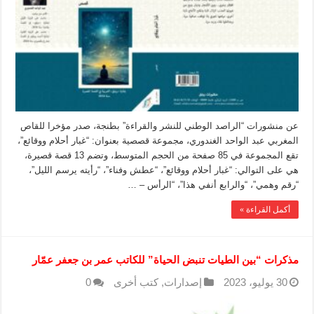
عن منشورات “الراصد الوطني للنشر والقراءة” بطنجة، صدر مؤخرا للقاص
المغربي عبد الواحد الغندوري، مجموعة قصصية بعنوان: “غبار أحلام ووقائع”،
تقع المجموعة في 85 صفحة من الحجم المتوسط، وتضم 13 قصة قصيرة،
هي على التوالي: “غبار أحلام ووقائع”، “عطش وفناء”، “رأيته يرسم الليل”،
“رقم وهمي”، “والرابع أنفي هذا”، “الرأس – …
أكمل القراءة »
مذكرات “بين الطيات تنبض الحياة” للكاتب عمر بن جعفر عمّار
30 يوليو، 2023
إصدارات
,
كتب أخرى
0