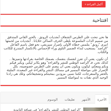
أكمل القراءة »
افتتاحية
ها نحن ننحت على الطرس الشفاف أبجديات الرونق.. بالحبر القاني المتدفق
من صميم الذات الملسوعة بلظى الحرف الساكن خلايانا.. أبجديات من لحمتها
انبرى "رونق" يتلمس خطاه الأولى بإصرار سيزيفي، نحو فعل باسم الفاعل
"الراصد" يستجيب لنداء الضمير التاوي وراء الإحساس بالانكسار المتدرج للكاتب
والكتاب.
أن تكون، يعني أن تفرز لنفسك بنفسك، بصمتك الخاصة بفرادتها وتميزها...
كذلك نحن، فـ"الراصد الوطني للنشر والقراءة" وهو يكابر ليكبر، ويكبر فيكم
وبكم ومعكم، ليكون، ويكون يعني أن يبصم على الطرس خصوصيته، بكل
الإصرار على مواصلة المسير في مسالك النشر والقراءة غير المعبدة، المليئة
بالحفر والمنعرجات، لكننا نسير، مزودين بمحبتكم وتشجيعاتكم، وتلك هي زادنا
الوحيد الذي نقتات به لمواصلة المسير.
الأخيرة
الأشهر
تعليقات
الوسوم
“الراصد الوطني للنشر والقراءة” في ضيافة الثانوية