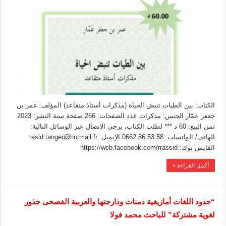
الكتاب: بين الطيات تنبض الحياة (مذكرات أستاذ متقاعد) المؤلف: عمر بن
جعفر عمّار الجنس: مذكرات عدد الصفحات: 266 صفحة سنة النشر: 2023
ثمن البيع: 60 د *** لطلب الكتاب، يرجى الاتصال عبر الوسائل التالية:
الهاتف/ الواتساب: 0662.86.53.58 الإيميل: rasid.tanger@hotmail.fr
الفايس بوك: https://web.facebook.com/rrassid
أكمل القراءة »
“حدود اللغات أمازيغية دمنات ودارجتها والعربية الفصحى جذور
لغوية مشتركة” للباحث محمد فولا