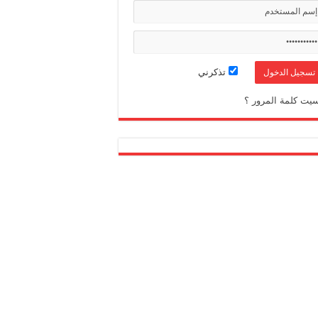
تذكرني
يت كلمة المرور ؟