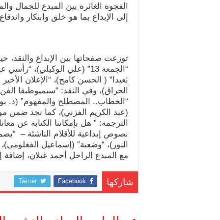
الفجوة الغائرة بين المبدع للجمال والم
إلى الإبداع بما هو خلق وابتكار واندفا
توزعت صفحاتها بين الإبداع والنقد، حيث
“الجمعة 13” (علي الوكيلي)، “رأ
بَعيدا” ( الحسن كامح)، “الإعلان الأخير
الحراق)، وفي النقد: “سيميوطيقا الفن 
“الخطاب.. المصطلح والمفهوم” (د. بوطي
(عبد الكريم الفزني)، كما نجد ضمن م
الترجمة: ” هل بإمكاننا الكتابة عن مع
نصوص إبداعية للأقلام الناشئة – “بصم
النور)، “وضعية” (إسماعيل الفغلومي)،
مع المبدع الراحل أحمد غيلان، إضافة 
Twitter
Facebook
شاركها