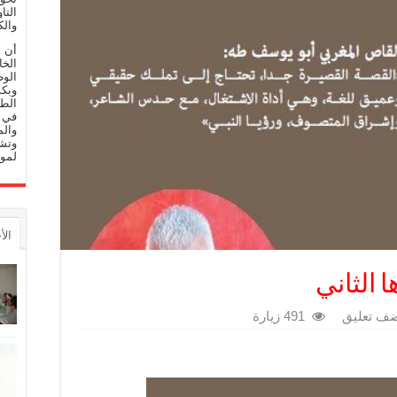
التا
والك
أن 
الخا
الوط
وبكم
الط
في م
والم
وتشج
لموا
الأ
 الثاني
ف تعليق
491 زيارة