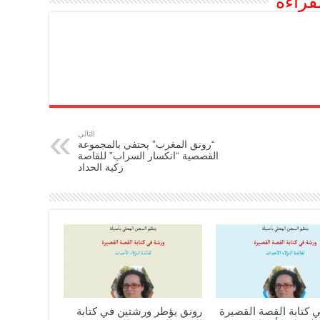
قراءة
التالي
“رونق المغرب” يحتفي بالمجموعة
القصصية “انكسار السراب” للقاصة
زكية الحداد
 كتابة القصة القصيرة
رونق يؤطر ورشتين في كتابة