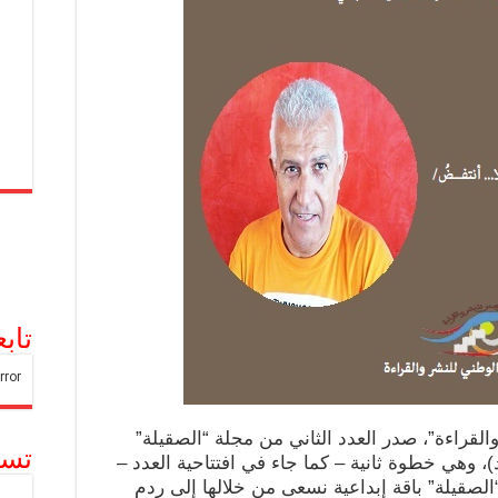
تاب
قراءة”، صدر العدد الثاني من مجلة “الصقيلة”
تسج
د)، وهي خطوة ثانية – كما جاء في افتتاحية العدد –
لصقيلة” باقة إبداعية نسعى من خلالها إلى ردم