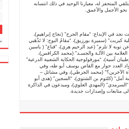
تلقي المتحفز له، معيارنا الوحيد في ذلك انتسابه
ع نحو الأجمل والأعمق.
 نجد في الإبداع: “مقام الجرح” (نجاح إبراهيم)،
سي علبة كبريت” (سميرة بورزيق)، “مقامُ البوح: لا تَذْهَبي
نس
 عن توبة لا تلزم” (عبد الرحيم هري)، “قناع” ( ياسين
العلامة بين الآلـة والجسـد” (محمد الكرافس)،
بان آسية)، “مورفولوجية الحكاية الشعبية الدرعية”
واد العدد حوار مع القاص يوسف أبو طه، وفي
اناة الآخرين؟” (محمد الجرطي)، وفي مشاتل –
ة أمل” (كلثوم بن الشتوي)، “السجين” (هدى أبو
 “السرمدي” (المهدي العلوي)، ومبدعون في الذاكرة
إلى متابعات وإصدارات جديدة.