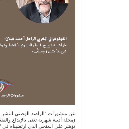
عن منشورات “الراصد الوطني للنشر وال
(مجلة أدبية شهرية تعنى بالإبداع والنق
تؤشر على المنحى الذي ارتضيناه في “ا