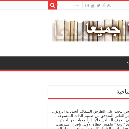
تاحية
نحن ننحت على الطرس الشفاف أبجديات الرونق..
بر القاني المتدفق من صميم الذات الملسوعة
 الحرف الساكن خلايانا.. أبجديات من لحمتها
ى "رونق" يتلمس خطاه الأولى بإصرار سيزيفي،
فعل باسم الفاعل "الراصد" يستجيب لنداء الضمير