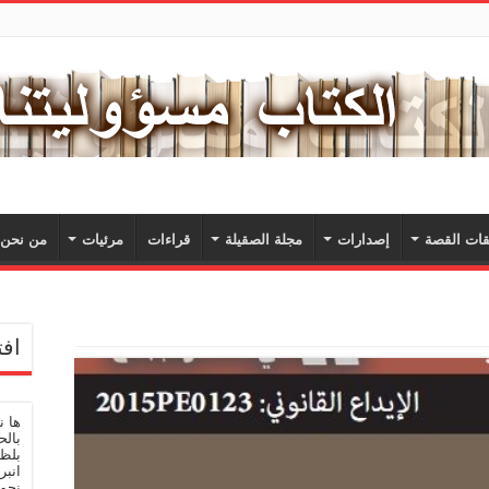
ات القصة
إصدارات
مجلة الصقيلة
قراءات
مرئيات
من نحن؟
افت
ها 
بالح
بلظى
انبر
نحو 