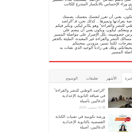
وي وراء الإحساس بالانكسار المتدرج للكاتب
تاب.
تكون، يعني أن تفرز لنفسك بنفسك، بصمتك
صة بفرادتها وتميزها... كذلك نحن، فـ"الراصد
ني للنشر والقراءة" وهو يكابر ليكبر، ويكبر فيكم
 ومعكم، ليكون، ويكون يعني أن يبصم على
رس خصوصيته، بكل الإصرار على مواصلة المسير
سالك النشر والقراءة غير المعبدة، المليئة بالحفر
نعرجات، لكننا نسير، مزودين بمحبتكم
يعاتكم، وتلك هي زادنا الوحيد الذي نقتات به
صلة المسير.
خيرة
الأشهر
تعليقات
الوسوم
“الراصد الوطني للنشر والقراءة”
في ضيافة الثانوية الإعدادية
الدغاليين بأصيلة
31 ديسمبر، 2025
ورشة تكوينية في تقنيات الكتابة
القصصية بالثانوية الإعدادية
الدغاليين، أصيلة