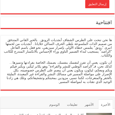
افتتاحية
ها نحن ننحت على الطرس الشفاف أبجديات الرونق.. بالحبر القاني المتدفق
من صميم الذات الملسوعة بلظى الحرف الساكن خلايانا.. أبجديات من لحمتها
انبرى "رونق" يتلمس خطاه الأولى بإصرار سيزيفي، نحو فعل باسم الفاعل
"الراصد" يستجيب لنداء الضمير التاوي وراء الإحساس بالانكسار المتدرج للكاتب
والكتاب.
أن تكون، يعني أن تفرز لنفسك بنفسك، بصمتك الخاصة بفرادتها وتميزها...
كذلك نحن، فـ"الراصد الوطني للنشر والقراءة" وهو يكابر ليكبر، ويكبر فيكم
وبكم ومعكم، ليكون، ويكون يعني أن يبصم على الطرس خصوصيته، بكل
الإصرار على مواصلة المسير في مسالك النشر والقراءة غير المعبدة، المليئة
بالحفر والمنعرجات، لكننا نسير، مزودين بمحبتكم وتشجيعاتكم، وتلك هي زادنا
الوحيد الذي نقتات به لمواصلة المسير.
الأخيرة
الأشهر
تعليقات
الوسوم