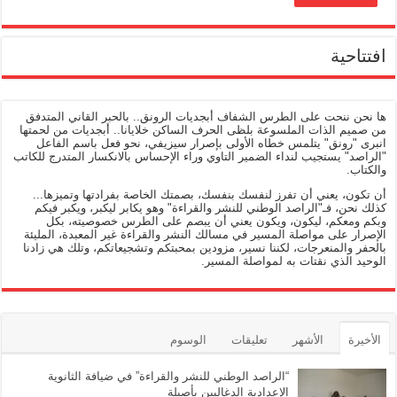
افتتاحية
ها نحن ننحت على الطرس الشفاف أبجديات الرونق.. بالحبر القاني المتدفق
من صميم الذات الملسوعة بلظى الحرف الساكن خلايانا.. أبجديات من لحمتها
انبرى "رونق" يتلمس خطاه الأولى بإصرار سيزيفي، نحو فعل باسم الفاعل
"الراصد" يستجيب لنداء الضمير التاوي وراء الإحساس بالانكسار المتدرج للكاتب
والكتاب.
أن تكون، يعني أن تفرز لنفسك بنفسك، بصمتك الخاصة بفرادتها وتميزها...
كذلك نحن، فـ"الراصد الوطني للنشر والقراءة" وهو يكابر ليكبر، ويكبر فيكم
وبكم ومعكم، ليكون، ويكون يعني أن يبصم على الطرس خصوصيته، بكل
الإصرار على مواصلة المسير في مسالك النشر والقراءة غير المعبدة، المليئة
بالحفر والمنعرجات، لكننا نسير، مزودين بمحبتكم وتشجيعاتكم، وتلك هي زادنا
الوحيد الذي نقتات به لمواصلة المسير.
الأخيرة
الأشهر
تعليقات
الوسوم
“الراصد الوطني للنشر والقراءة” في ضيافة الثانوية
الإعدادية الدغاليين بأصيلة