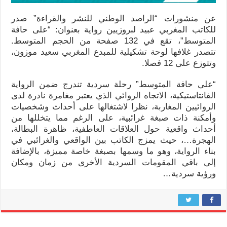
عن منشورات “الراصد الوطني للنشر والقراءة” صدر
للكاتب المغربي عبيد لبروزيين رواية بعنوان: “على حافة
المتوسط”، تقع في 132 صفحة من الحجم المتوسط.
تتصدر غلافها لوحة تشكيلية للمبدع المغربي سعيد موزون،
وتتوزع على 12 فصلا.
“على حافة المتوسط” رحلة سردية تندرج ضمن الرواية
الفانتاستيكية، الاتجاه الروائي الذي يعتبر مغامرة نادرة لدى
الروائيين المغاربة، نظرا لاشتغالها على أحداث وشخصيات
وأمكنة ذات صبغة غرائبية، على الرغم مما يتخللها من
أحداث واقعية حول العلاقات العاطفية، ظاهرة البطالة،
الهجرة…، حيث يمزج الكاتب بين الواقعي والغرائبي في
بناء الرواية، وهو ما وسمها بصبغة خاصة مميزة، بالإضافة
إلى باقي المقومات السردية الأخرى من زمان ومكان
ورؤية سردية…