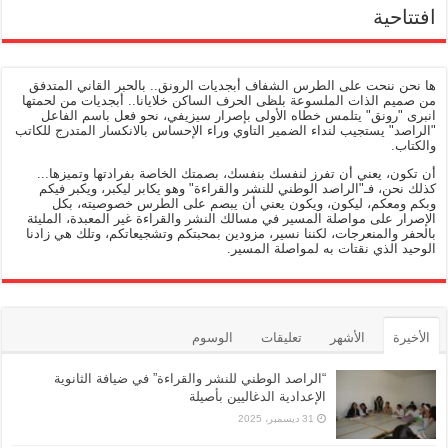
افتتاحية
ها نحن ننحت على الطرس الشفاف أبجديات الرونق.. بالحبر القاني المتدفق
من صميم الذات الملسوعة بلظى الحرف الساكن خلايانا.. أبجديات من لحمتها
انبرى "رونق" يتلمس خطاه الأولى بإصرار سيزيفي، نحو فعل باسم الفاعل
"الراصد" يستجيب لنداء الضمير التاوي وراء الإحساس بالانكسار المتدرج للكاتب
والكتاب.
أن تكون، يعني أن تفرز لنفسك بنفسك، بصمتك الخاصة بفرادتها وتميزها...
كذلك نحن، فـ"الراصد الوطني للنشر والقراءة" وهو يكابر ليكبر، ويكبر فيكم
وبكم ومعكم، ليكون، ويكون يعني أن يبصم على الطرس خصوصيته، بكل
الإصرار على مواصلة المسير في مسالك النشر والقراءة غير المعبدة، المليئة
بالحفر والمنعرجات، لكننا نسير، مزودين بمحبتكم وتشجيعاتكم، وتلك هي زادنا
الوحيد الذي نقتات به لمواصلة المسير.
الأخيرة
الأشهر
تعليقات
الوسوم
“الراصد الوطني للنشر والقراءة” في ضيافة الثانوية
الإعدادية الدغاليين بأصيلة
31 ديسمبر، 2025