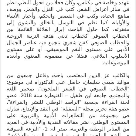
عهده وخاصة في مكناس، وكان فحلا من فحول النظم، نظم
في سائر أغراض الشعر، كتب في الغزل والخمر، ووصف
مباهج الحياة، وكتب في القصص والحكم، وأخبار الأنبياء
والأولياء، كما نظم في التوسل بالخالق والتشوق إلى
مغفرته. كما حاول الباحث إبراز العلاقة القائمة بين
الخطاب الصوفي كخطاب ديني هدفه التربية الروحية
والخطاب الصوفي كفن شعري تتجمع فيه عناصر الجمال
الأدبي على مستوى النغم الموسيقي، أو على مستوى
الأسلوب البلاغي، فضلا عن مضمونه المعنوي وأبعده
الموضوعاتية.
والكاتب عز الدين المعتصم، باحث وفاعل جمعوي من
مواليد سيدي سليمان، حاصل على الدكتوراه في موضوع:
“الخطاب الصوفي في الشعر الملحون”، بمختبر اللغة
والمجتمع، جامعة ابن طفيل – القنيطرة سنة 2018، عضو
لجنة القراءة بجمعية “الراصد الوطني للنشر والقراءة”،
عضو هيئة تحرير مجلة “الصقيلة” في النقد والإبداع، شارك
في مجموعة من التظاهرات الأدبية والتربوية على
المستوى الوطني، نشر مقالاته النقدية والأدبية في العديد
من المنابر الوطنية والعربية، صدر له: 1- “النزعة الصوفية
في الشعر الملحون بالمغرب دراسة في الرموز والدلالات”،