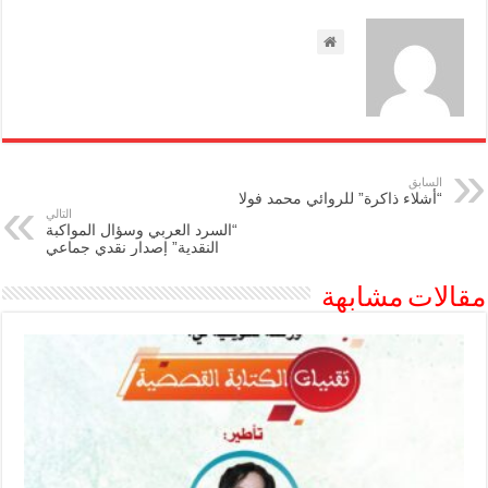
السابق
“أشلاء ذاكرة” للروائي محمد فولا
التالي
“السرد العربي وسؤال المواكبة
النقدية” إصدار نقدي جماعي
مقالات مشابهة