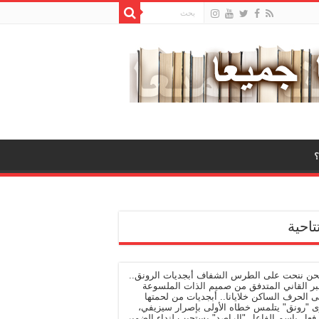
تاحية
نحن ننحت على الطرس الشفاف أبجديات الرونق..
بر القاني المتدفق من صميم الذات الملسوعة
 الحرف الساكن خلايانا.. أبجديات من لحمتها
ى "رونق" يتلمس خطاه الأولى بإصرار سيزيفي،
فعل باسم الفاعل "الراصد" يستجيب لنداء الضمير