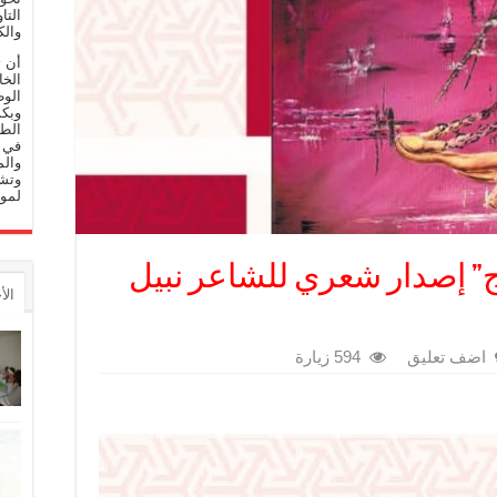
التا
والك
أن 
الخا
الوط
وبكم
الط
في م
والم
وتشج
لموا
” إصدار شعري للشاعر نبيل
الأ
اضف تعليق
594 زيارة