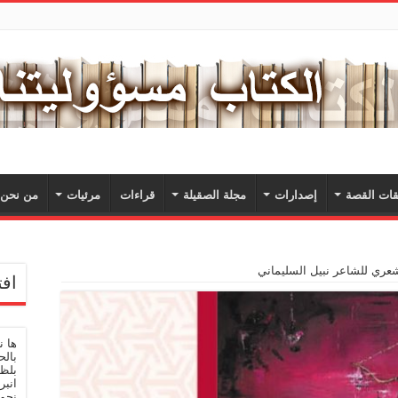
ات القصة
إصدارات
مجلة الصقيلة
قراءات
مرئيات
من نحن؟
عري للشاعر نبيل السليماني
افت
ها 
بالح
بلظى
انبر
نحو 