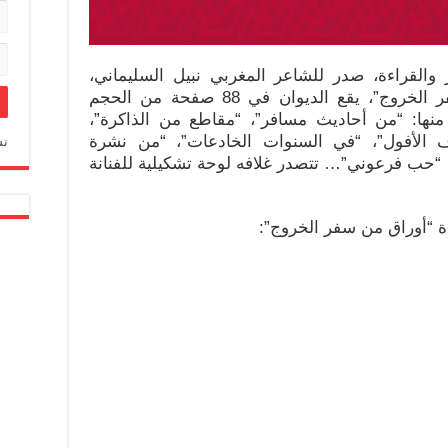
القراءة، صدر للشاعر المغربي نبيل السليماني،
ديوان شعري بعنوان: “أوراق من سفر الخروج”، يقع الديوان في 88 صفحة من الحجم
يدة شعرية، منها: “من أحاديث مسافر”، “مقاطع من الذاكرة”،
لأفول”، “في السنوات الخادعات”، “من نشرة
نس
، “حب فرعوني”… تتصدر غلافه لوحة تشكيلية للفنانة
 “أوراق من سفر الخروج”: