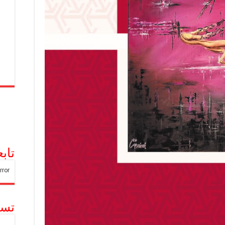
تاب
تسج