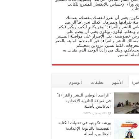
وي وراء الإحساس بالانكسار المتدرج للكاتب
تاب.
تكون، يعني أن تفرز لنفسك بنفسك، بصمتك
صة بفرادتها وتميزها... كذلك نحن، فـ"الراصد
ني للنشر والقراءة" وهو يكابر ليكبر، ويكبر فيكم
 ومعكم، ليكون، ويكون يعني أن يبصم على
رس خصوصيته، بكل الإصرار على مواصلة المسير
سالك النشر والقراءة غير المعبدة، المليئة بالحفر
نعرجات، لكننا نسير، مزودين بمحبتكم
يعاتكم، وتلك هي زادنا الوحيد الذي نقتات به
صلة المسير.
خيرة
الأشهر
تعليقات
الوسوم
“الراصد الوطني للنشر والقراءة”
في ضيافة الثانوية الإعدادية
الدغاليين بأصيلة
31 ديسمبر، 2025
ورشة تكوينية في تقنيات الكتابة
القصصية بالثانوية الإعدادية
الدغاليين، أصيلة