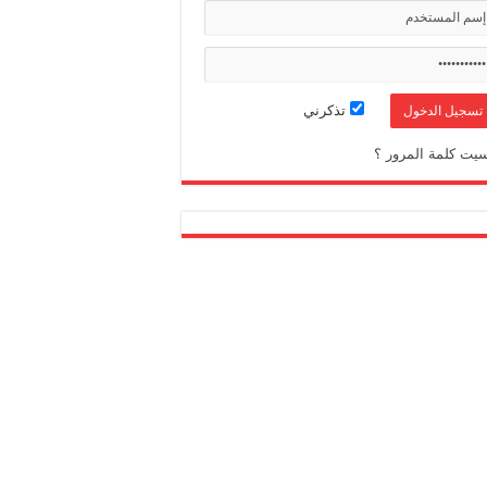
تذكرني
يت كلمة المرور ؟