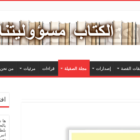
قات القصة
إصدارات
مجلة الصقيلة
قراءات
مرئيات
من نحن؟
افت
ها 
بالح
بلظى
انبر
نحو 