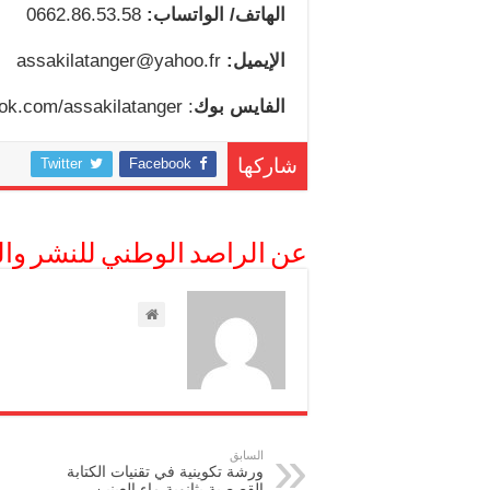
الهاتف/ الواتساب:
0662.86.53.58
الإيميل:
assakilatanger@yahoo.fr
الفايس بوك
: https://web.facebook.com/assakilatanger
Twitter
Facebook
شاركها
عن الراصد الوطني للنشر وال
السابق
ورشة تكوينية في تقنيات الكتابة
القصصية بثانوية ماء العينين