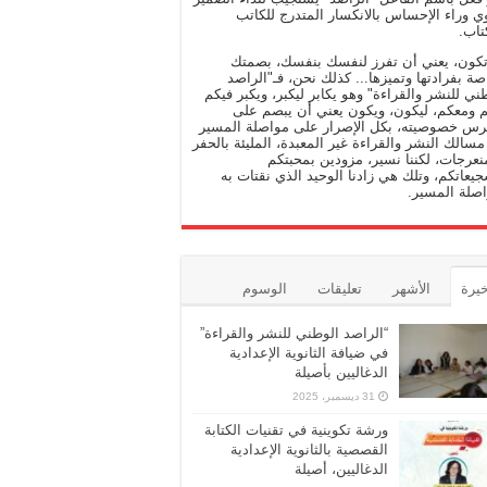
وي وراء الإحساس بالانكسار المتدرج للكاتب
تاب.
تكون، يعني أن تفرز لنفسك بنفسك، بصمتك
صة بفرادتها وتميزها... كذلك نحن، فـ"الراصد
ني للنشر والقراءة" وهو يكابر ليكبر، ويكبر فيكم
 ومعكم، ليكون، ويكون يعني أن يبصم على
رس خصوصيته، بكل الإصرار على مواصلة المسير
سالك النشر والقراءة غير المعبدة، المليئة بالحفر
نعرجات، لكننا نسير، مزودين بمحبتكم
يعاتكم، وتلك هي زادنا الوحيد الذي نقتات به
صلة المسير.
خيرة
الأشهر
تعليقات
الوسوم
“الراصد الوطني للنشر والقراءة”
في ضيافة الثانوية الإعدادية
الدغاليين بأصيلة
31 ديسمبر، 2025
ورشة تكوينية في تقنيات الكتابة
القصصية بالثانوية الإعدادية
الدغاليين، أصيلة