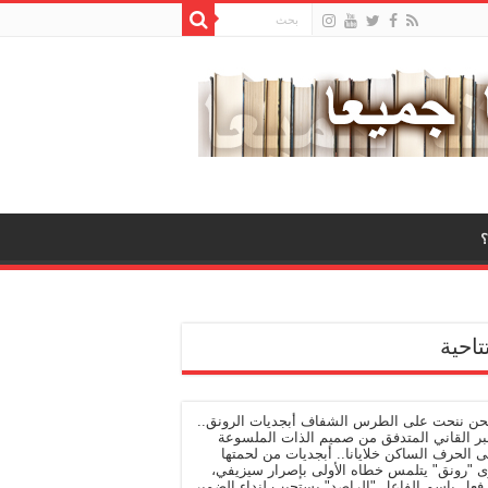
تاحية
نحن ننحت على الطرس الشفاف أبجديات الرونق..
بر القاني المتدفق من صميم الذات الملسوعة
 الحرف الساكن خلايانا.. أبجديات من لحمتها
ى "رونق" يتلمس خطاه الأولى بإصرار سيزيفي،
فعل باسم الفاعل "الراصد" يستجيب لنداء الضمير