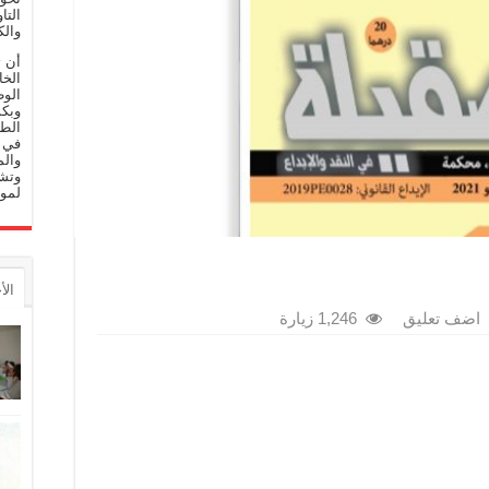
التا
والك
أن 
الخا
الوط
وبكم
الط
في م
والم
وتشج
لموا
الأ
اضف تعليق
1,246 زيارة