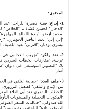
المحتوى:
1- إبداع:
قصة قصيرة” للراحل عبد الر
“الدخان” لحسن كشاف، “الخلاص” لف
لمحمد أزضو، “بلدة اللقالق المهاجرة” 
“إني إني” لعبد الناصر الجوهري، “ر
لبشرى بودنار، “اقتربي” لعبد اللطيف ا
2- نقد وفكر:
“تجريب العجائبي في رو
عرنيبة، “مفارقات الخطاب السردي في
بلا، “التصوير الموسيقي في ديوان “س
أنقار.
3- ملف العدد:
“جمالية التلقي في الخ
بين الإنتاج والتلقي” لفيصل اليزروري،
“الخطاب الشعري عند أبي العلاء المعري
“المكونات التخييلية والمستويات التأو
الله صدوكي، “جماليات الشعر الصوفي 
الصوفي بتازة” للباحثة ربيعة بنويس” ل