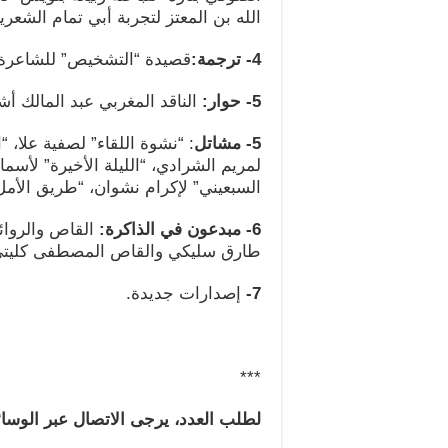
الله بن المعتز لتجربة أبي تمام الشعري
4- ترجمة:
قصيدة “التشخيص” للشاعرة ا
5- حوار:
الناقد المغربي عبد المالك أش
5- مشاتل
: “نشوة اللقاء” لصفية علا، 
لمريم الشرادي، “الليلة الأخيرة” لأ
السبعيني” لإكرام نشوان، “طريق الأمل
6- مبدعون في الذاكرة:
القاص والروائ
طارق سليكي والقاص المصطفى كليتي
7-
إصدارات جديدة.
***
لطلب العدد، يرجى الاتصال عبر الوسائل