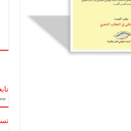
تاب
تسج