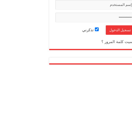
تذكرني
يت كلمة المرور ؟