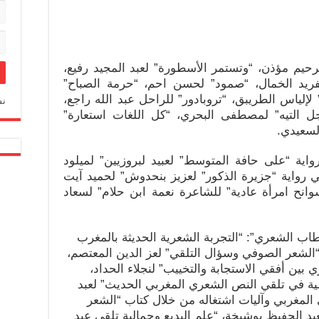
حيم مؤذن، “وتستمر الأسطورة” لعبد المجيد رفيع،
ريد الخمال، “صمود” لحسن احم، “حرمة الصباح”
لإلياس الطريبق، “تروبادور” للراحل عبد الله راجع،
نس
جل التيه” لمصطفى البحري، “كل اللغات استعارة”
لسعيدي.
اية “على حافة المتوسط” لعبيد لبروزيين” لميلود
 رواية “جزيرة الذكور” لعزيز بنحدوش” لحميد آيت
وانح امرأة عادية” للشاعرة نعمة ابن حلام” لسعاد
طاب الشعري”: “التجربة الشعرية الحديثة بالمغرب
 “الشعر الصوفي وسؤال التلقي” لعز الدين المعتصم،
 بين أفقي الاستجابة والتخييب” لنجلاء الحداد،
يلية في تلقي النص الشعري المغربي الحديث” لعبد
المغربي وآليات اشتغاله من خلال كتاب “الشعر
عبد الحفيظ بوشيخة، “علم البديع وجمالية تلقي عبد