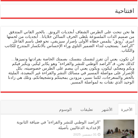
افتتاحية
ها نحن ننحت على الطرس الشفاف أبجديات الرونق.. بالحبر القاني المتدفق
من صميم الذات الملسوعة بلظى الحرف الساكن خلايانا.. أبجديات من لحمتها
انبرى "رونق" يتلمس خطاه الأولى بإصرار سيزيفي، نحو فعل باسم الفاعل
"الراصد" يستجيب لنداء الضمير التاوي وراء الإحساس بالانكسار المتدرج للكاتب
والكتاب.
أن تكون، يعني أن تفرز لنفسك بنفسك، بصمتك الخاصة بفرادتها وتميزها...
كذلك نحن، فـ"الراصد الوطني للنشر والقراءة" وهو يكابر ليكبر، ويكبر فيكم
وبكم ومعكم، ليكون، ويكون يعني أن يبصم على الطرس خصوصيته، بكل
الإصرار على مواصلة المسير في مسالك النشر والقراءة غير المعبدة، المليئة
بالحفر والمنعرجات، لكننا نسير، مزودين بمحبتكم وتشجيعاتكم، وتلك هي زادنا
الوحيد الذي نقتات به لمواصلة المسير.
الأخيرة
الأشهر
تعليقات
الوسوم
“الراصد الوطني للنشر والقراءة” في ضيافة الثانوية
الإعدادية الدغاليين بأصيلة
31 ديسمبر، 2025