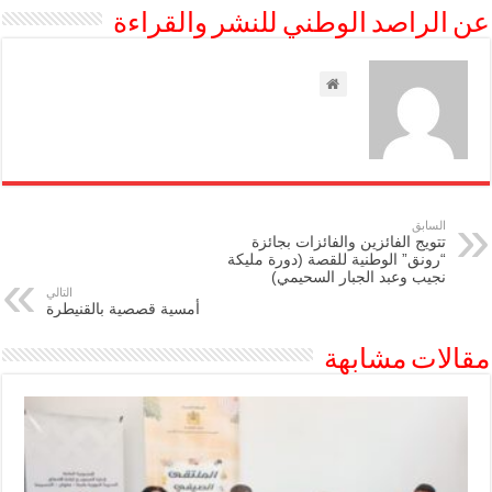
عن الراصد الوطني للنشر والقراءة
السابق
تتويج الفائزين والفائزات بجائزة
“رونق” الوطنية للقصة (دورة مليكة
نجيب وعبد الجبار السحيمي)
التالي
أمسية قصصية بالقنيطرة
مقالات مشابهة