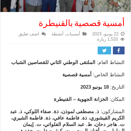
أمسية قصصية بالقنيطرة
22 يونيو، 2023
أمسيات
,
أنشطة
اضف تعليق
1,533 زيارة
النشاط العام:
الملتقى الوطني الثاني للقصاصين الشباب
النشاط الخاص:
أمسية قصصية
التاريخ:
18 يونيو 2023
المكان:
الخزانة الجهوية – القنيطرة
المشاركون:
ذ. مصطفى لموذن، ذة. صفاء اللوكي، ذ. عبد
الكريم القيشوري، ذة. فاطمة عافي، ذة. فاطمة الشيري،
ت. هاجر دحان، ط. عبد السلام الفلواتي، ت. إيمان
البهلول، ت. أفنان الربيعي، ت. كوثر صفا، ت. حفصة