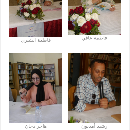
فاطمة عافي
فاطمة الشيري
رشيد أمديون
هاجر دحان