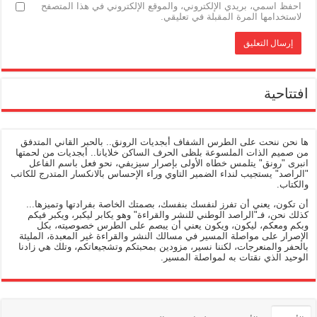
احفظ اسمي، بريدي الإلكتروني، والموقع الإلكتروني في هذا المتصفح
لاستخدامها المرة المقبلة في تعليقي.
افتتاحية
ها نحن ننحت على الطرس الشفاف أبجديات الرونق.. بالحبر القاني المتدفق
من صميم الذات الملسوعة بلظى الحرف الساكن خلايانا.. أبجديات من لحمتها
انبرى "رونق" يتلمس خطاه الأولى بإصرار سيزيفي، نحو فعل باسم الفاعل
"الراصد" يستجيب لنداء الضمير التاوي وراء الإحساس بالانكسار المتدرج للكاتب
والكتاب.
أن تكون، يعني أن تفرز لنفسك بنفسك، بصمتك الخاصة بفرادتها وتميزها...
كذلك نحن، فـ"الراصد الوطني للنشر والقراءة" وهو يكابر ليكبر، ويكبر فيكم
وبكم ومعكم، ليكون، ويكون يعني أن يبصم على الطرس خصوصيته، بكل
الإصرار على مواصلة المسير في مسالك النشر والقراءة غير المعبدة، المليئة
بالحفر والمنعرجات، لكننا نسير، مزودين بمحبتكم وتشجيعاتكم، وتلك هي زادنا
الوحيد الذي نقتات به لمواصلة المسير.