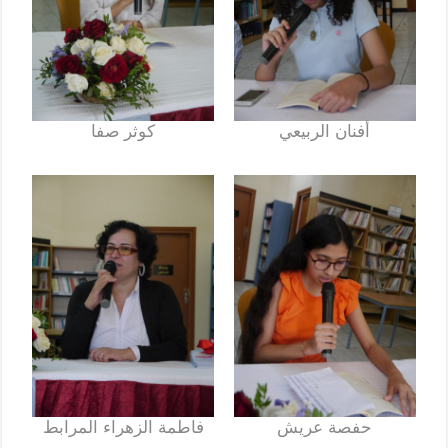
أفنان الربيعي
كوثر صفا
حفصة عريش
فاطمة الزهراء المرابط