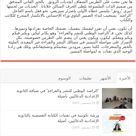
ها نحن ننحت على الطرس الشفاف أبجديات الرونق.. بالحبر القاني المتدفق
من صميم الذات الملسوعة بلظى الحرف الساكن خلايانا.. أبجديات من لحمتها
انبرى "رونق" يتلمس خطاه الأولى بإصرار سيزيفي، نحو فعل باسم الفاعل
"الراصد" يستجيب لنداء الضمير التاوي وراء الإحساس بالانكسار المتدرج للكاتب
والكتاب.
أن تكون، يعني أن تفرز لنفسك بنفسك، بصمتك الخاصة بفرادتها وتميزها...
كذلك نحن، فـ"الراصد الوطني للنشر والقراءة" وهو يكابر ليكبر، ويكبر فيكم
وبكم ومعكم، ليكون، ويكون يعني أن يبصم على الطرس خصوصيته، بكل
الإصرار على مواصلة المسير في مسالك النشر والقراءة غير المعبدة، المليئة
بالحفر والمنعرجات، لكننا نسير، مزودين بمحبتكم وتشجيعاتكم، وتلك هي زادنا
الوحيد الذي نقتات به لمواصلة المسير.
الأخيرة
الأشهر
تعليقات
الوسوم
“الراصد الوطني للنشر والقراءة” في ضيافة الثانوية
الإعدادية الدغاليين بأصيلة
31 ديسمبر، 2025
ورشة تكوينية في تقنيات الكتابة القصصية بالثانوية
الإعدادية الدغاليين، أصيلة
25 ديسمبر، 2025