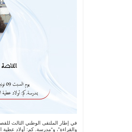
في إطار الملتقى الوطني الثالث للقص
والقراءة”، و“مدرسة. كم: أولاد عطية ال