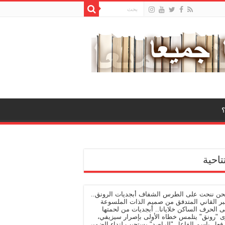
تاحية
نحن ننحت على الطرس الشفاف أبجديات الرونق..
بر القاني المتدفق من صميم الذات الملسوعة
 الحرف الساكن خلايانا.. أبجديات من لحمتها
ى "رونق" يتلمس خطاه الأولى بإصرار سيزيفي،
فعل باسم الفاعل "الراصد" يستجيب لنداء الضمير