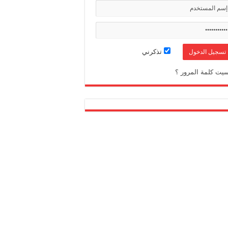
تذكرني
يت كلمة المرور ؟