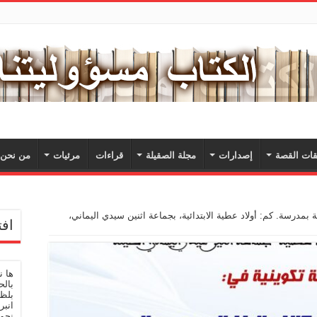
ات القصة
إصدارات
مجلة الصقيلة
قراءات
مرئيات
من نحن؟
بمدرسة. كم: أولاد عطية الابتدائية، بجماعة اثنين سيدي اليماني،
افت
ها 
بالح
بلظى
انبر
نحو 