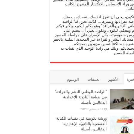
وي وراء الإحساس بالانكسار المتدرج للكاتب
تاب.
تكون، يعني أن تفرز لنفسك بنفسك، بصمتك
صة بفرادتها وتميزها... كذلك نحن، فـ"الراصد
ني للنشر والقراءة" وهو يكابر ليكبر، ويكبر فيكم
 ومعكم، ليكون، ويكون يعني أن يبصم على
رس خصوصيته، بكل الإصرار على مواصلة المسير
سالك النشر والقراءة غير المعبدة، المليئة بالحفر
نعرجات، لكننا نسير، مزودين بمحبتكم
يعاتكم، وتلك هي زادنا الوحيد الذي نقتات به
صلة المسير.
خيرة
الأشهر
تعليقات
الوسوم
“الراصد الوطني للنشر والقراءة”
في ضيافة الثانوية الإعدادية
الدغاليين بأصيلة
31 ديسمبر، 2025
ورشة تكوينية في تقنيات الكتابة
القصصية بالثانوية الإعدادية
الدغاليين، أصيلة