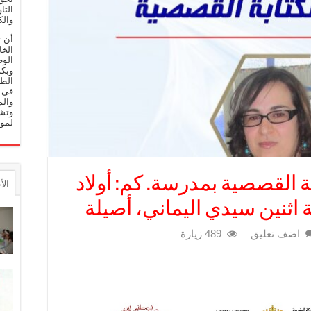
التا
والك
أن 
الخا
الوط
وبكم
الط
في م
والم
وتشج
لموا
ة القصصية بمدرسة. كم: أولاد
الأ
ة اثنين سيدي اليماني، أصيلة
اضف تعليق
489 زيارة