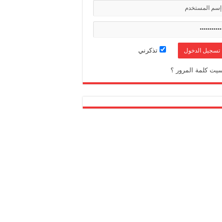
تذكرني
يت كلمة المرور ؟