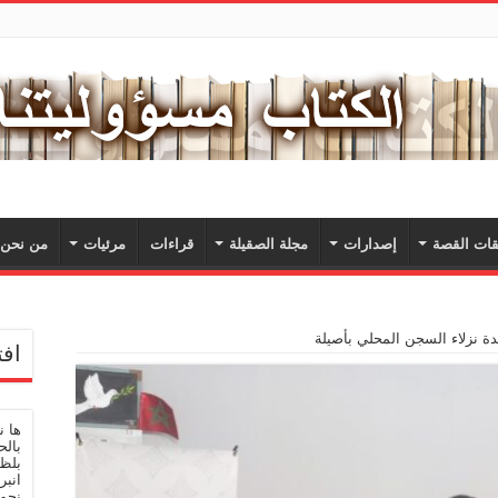
ات القصة
إصدارات
مجلة الصقيلة
قراءات
مرئيات
من نحن؟
دة نزلاء السجن المحلي بأصيلة
افت
ها 
بالح
بلظى
انبر
نحو 