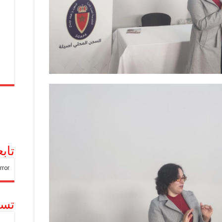
تاب
تسج