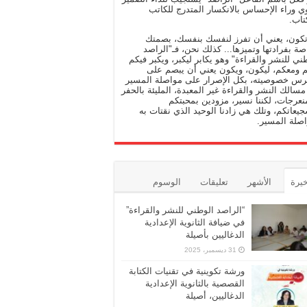
وي وراء الإحساس بالانكسار المتدرج للكاتب
تاب.
تكون، يعني أن تفرز لنفسك بنفسك، بصمتك
صة بفرادتها وتميزها... كذلك نحن، فـ"الراصد
ني للنشر والقراءة" وهو يكابر ليكبر، ويكبر فيكم
 ومعكم، ليكون، ويكون يعني أن يبصم على
رس خصوصيته، بكل الإصرار على مواصلة المسير
سالك النشر والقراءة غير المعبدة، المليئة بالحفر
نعرجات، لكننا نسير، مزودين بمحبتكم
يعاتكم، وتلك هي زادنا الوحيد الذي نقتات به
صلة المسير.
خيرة
الأشهر
تعليقات
الوسوم
“الراصد الوطني للنشر والقراءة”
في ضيافة الثانوية الإعدادية
الدغاليين بأصيلة
31 ديسمبر، 2025
ورشة تكوينية في تقنيات الكتابة
القصصية بالثانوية الإعدادية
الدغاليين، أصيلة