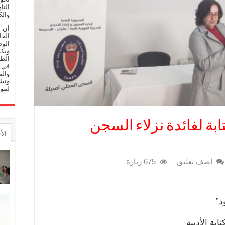
التا
والك
أن 
الخا
الوط
وبكم
الط
في م
والم
وتشج
لموا
بة لفائدة نزلاء السجن
الأ
اضف تعليق
675 زيارة
د”
ابة الأدبية