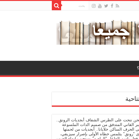
تاحية
نحن ننحت على الطرس الشفاف أبجديات الرونق..
بر القاني المتدفق من صميم الذات الملسوعة
 الحرف الساكن خلايانا.. أبجديات من لحمتها
ى "رونق" يتلمس خطاه الأولى بإصرار سيزيفي،
فعل باسم الفاعل "الراصد" يستجيب لنداء الضمير